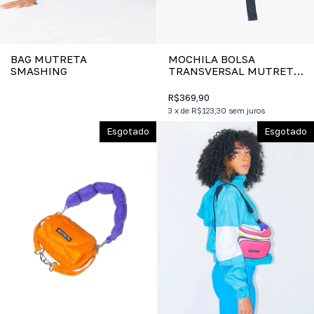
BAG MUTRETA
MOCHILA BOLSA
SMASHING
TRANSVERSAL MUTRETA
PURPLE AND BLACK
R$369,90
3
x
de
R$123,30
sem juros
Esgotado
Esgotado