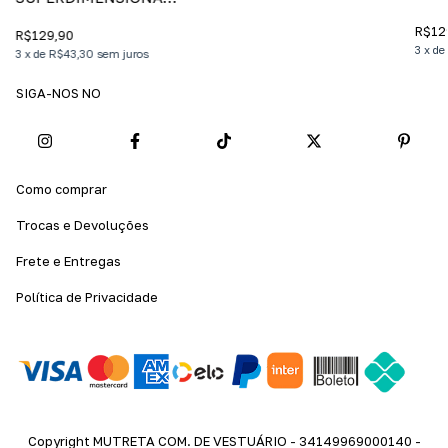
- VI
SUPERDIMENSIONADA
- ATIVIDADE
- BH
R$12
R$129,90
3
x
de
3
x
de
R$43,30
sem juros
SIGA-NOS NO
Como comprar
Trocas e Devoluções
Frete e Entregas
Política de Privacidade
Copyright MUTRETA COM. DE VESTUÁRIO - 34149969000140 -