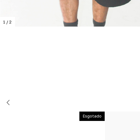
1
/
2
Esgotado