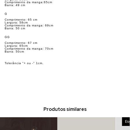
Comprimento da manga:65cm
Barra: 49 cm
G
Comprimento: 65 cm
Largura: 58cm
Comprimento da manga: 69cm
Barra: 50 cm
GG
Comprimento: 67 cm
Largura: 65cm
Comprimento da manga: 70cm
Barra: 50cm
Tolerância "+ ou -" 1cm.
Produtos similares
Es