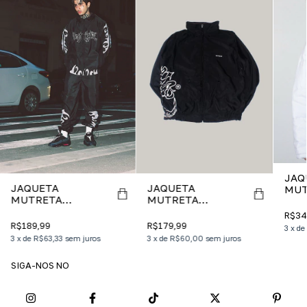
JAQ
JAQUETA
JAQUETA
MUT
MUTRETA
MUTRETA
CORRE INTENSO
ORIGEM DIRETA
R$34
R$189,99
R$179,99
3
x
de
3
x
de
R$63,33
sem juros
3
x
de
R$60,00
sem juros
SIGA-NOS NO